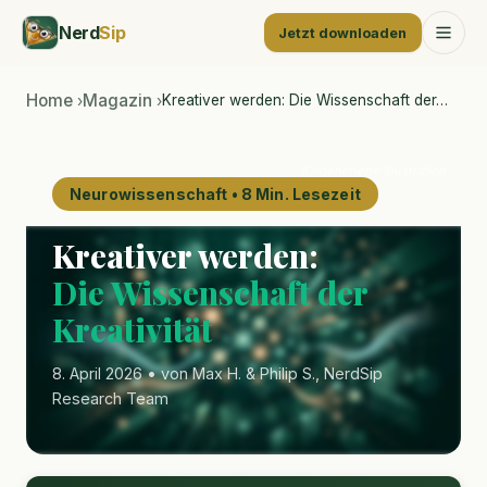
Nerd
Sip
Jetzt downloaden
Home
Magazin
Kreativer werden: Die Wissenschaft der…
›
›
KI-generierte Illustration
Neurowissenschaft • 8 Min. Lesezeit
Kreativer werden:
Die Wissenschaft der
Kreativität
8. April 2026 • von Max H. & Philip S., NerdSip
Research Team