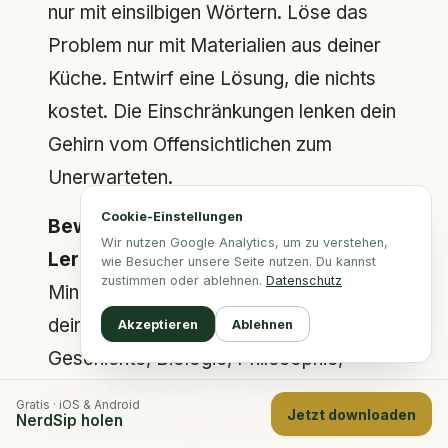
nur mit einsilbigen Wörtern. Löse das
Problem nur mit Materialien aus deiner
Küche. Entwirf eine Lösung, die nichts
kostet. Die Einschränkungen lenken dein
Gehirn vom Offensichtlichen zum
Unerwarteten.
Cookie-Einstellungen
Bewusstes domänenübergreifendes
Wir nutzen Google Analytics, um zu verstehen,
Lernen.
Verbringe täglich 10 bis 15
wie Besucher unsere Seite nutzen. Du kannst
zustimmen oder ablehnen.
Datenschutz
Minuten damit, etwas zu lernen, das mit
deiner Arbeit überhaupt nichts zu tun hat.
Akzeptieren
Ablehnen
Geschichte, Biologie, Philosophie,
Kunst, Astronomie. Du verschwendest
Gratis · iOS & Android
Jetzt downloaden
NerdSip holen
keine Zeit. Du legst Rohmaterial für