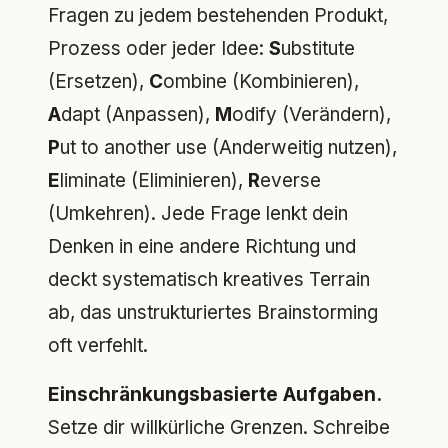
Fragen zu jedem bestehenden Produkt,
Prozess oder jeder Idee:
S
ubstitute
(Ersetzen),
C
ombine (Kombinieren),
A
dapt (Anpassen),
M
odify (Verändern),
P
ut to another use (Anderweitig nutzen),
E
liminate (Eliminieren),
R
everse
(Umkehren). Jede Frage lenkt dein
Denken in eine andere Richtung und
deckt systematisch kreatives Terrain
ab, das unstrukturiertes Brainstorming
oft verfehlt.
Einschränkungsbasierte Aufgaben.
Setze dir willkürliche Grenzen. Schreibe