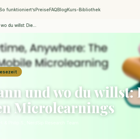
So funktioniert’s
Preise
FAQ
Blog
Kurs-Bibliothek
wo du willst: Die…
Lesezeit
nn und wo du willst: 
en Microlearnings
. & Philip S., NerdSip Research Team