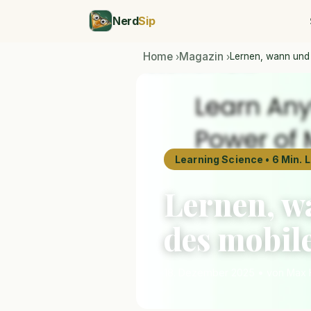
Nerd
Sip
Home
Magazin
Lernen, wann und 
›
›
Learning Science • 6 Min. 
Lernen, wa
des mobil
18. Dezember 2025 • von Max H