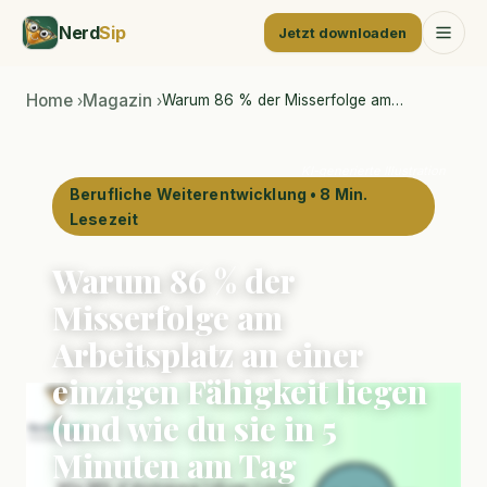
Nerd
Sip
Jetzt downloaden
Home
Magazin
Warum 86 % der Misserfolge am…
›
›
KI-generierte Illustration
Berufliche Weiterentwicklung • 8 Min.
Lesezeit
Warum 86 % der
Misserfolge am
Arbeitsplatz an einer
einzigen Fähigkeit liegen
(und wie du sie in 5
Minuten am Tag