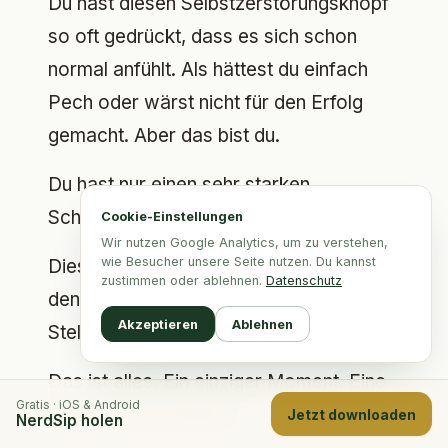
Du hast diesen Selbstzerstörungsknopf
so oft gedrückt, dass es sich schon
normal anfühlt. Als hättest du einfach
Pech oder wärst nicht für den Erfolg
gemacht. Aber das bist du.
Du hast nur einen sehr starken
Schutzmechanismus entwickelt.
Cookie-Einstellungen
Wir nutzen Google Analytics, um zu verstehen,
wie Besucher unsere Seite nutzen. Du kannst
Diese Woche: Erwische ihn. Identifiziere
zustimmen oder ablehnen.
Datenschutz
den Moment, in dem du dich sabotierst.
Akzeptieren
Ablehnen
Stell die Frage. Entscheide dich anders.
Das ist alles. Ein einziger Moment. Eine
Gratis · iOS & Android
andere Entscheidung.
Jetzt downloaden
NerdSip holen