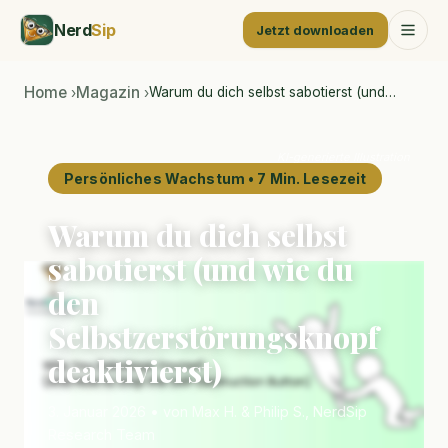
Nerd
Sip
Jetzt downloaden
Home
Magazin
Warum du dich selbst sabotierst (und…
›
›
KI-generierte Illustration
Persönliches Wachstum • 7 Min. Lesezeit
Warum du dich selbst
sabotierst (und wie du
den
Selbstzerstörungsknopf
deaktivierst)
3. Januar 2026 • von Max H. & Philip S., NerdSip
Research Team