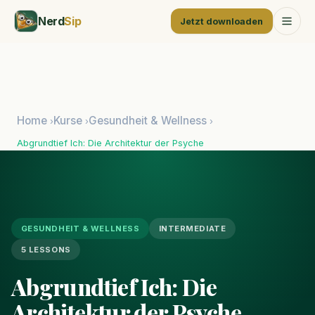
Nerd
Sip
Jetzt downloaden
Home
Kurse
Gesundheit & Wellness
›
›
›
Abgrundtief Ich: Die Architektur der Psyche
GESUNDHEIT & WELLNESS
INTERMEDIATE
5 LESSONS
Abgrundtief Ich: Die
Architektur der Psyche