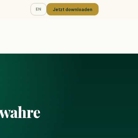
Jetzt downloaden
EN
s
 wahre