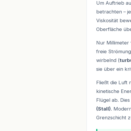
Um Auftrieb au
betrachten – j
Viskosität bewe
Oberfläche übe
Nur Millimeter 
freie Strömung
wirbelnd (
turb
sie über ein k
Fließt die Luft 
kinetische Ene
Flügel ab. Die
(Stall)
. Modern
Grenzschicht z