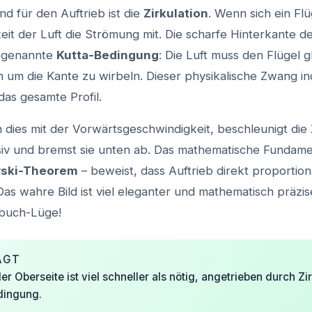
d für den Auftrieb ist die
Zirkulation
. Wenn sich ein Fl
keit der Luft die Strömung mit. Die scharfe Hinterkante d
sogenannte
Kutta-Bedingung
: Die Luft muss den Flügel g
n um die Kante zu wirbeln. Dieser physikalische Zwang in
das gesamte Profil.
 dies mit der Vorwärtsgeschwindigkeit, beschleunigt die Z
iv und bremst sie unten ab. Das mathematische Fundame
wski-Theorem
– beweist, dass Auftrieb direkt proportion
. Das wahre Bild ist viel eleganter und mathematisch präzise
lbuch-Lüge!
AGT
der Oberseite ist viel schneller als nötig, angetrieben durch Zi
dingung.