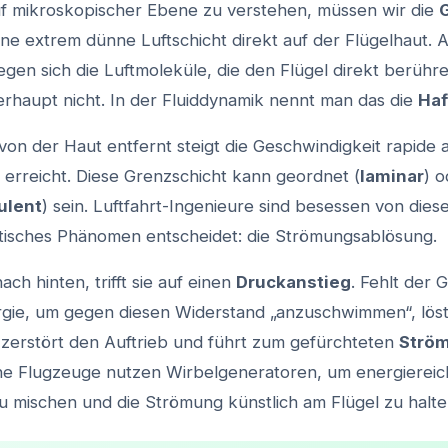
f mikroskopischer Ebene zu verstehen, müssen wir die
ene extrem dünne Luftschicht direkt auf der Flügelhaut. 
gen sich die Luftmoleküle, die den Flügel direkt berühren
rhaupt nicht. In der Fluiddynamik nennt man das die
Haf
von der Haut entfernt steigt die Geschwindigkeit rapide an
 erreicht. Diese Grenzschicht kann geordnet (
laminar
) o
ulent
) sein. Luftfahrt-Ingenieure sind besessen von diese
ritisches Phänomen entscheidet: die Strömungsablösung.
nach hinten, trifft sie auf einen
Druckanstieg
. Fehlt der 
rgie, um gegen diesen Widerstand „anzuschwimmen“, löst
s zerstört den Auftrieb und führt zum gefürchteten
Strö
e Flugzeuge nutzen Wirbelgeneratoren, um energiereiche
u mischen und die Strömung künstlich am Flügel zu halte