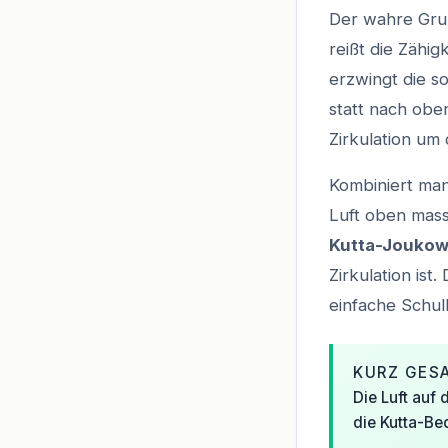
Der wahre Grun
reißt die Zähig
erzwingt die 
statt nach obe
Zirkulation um 
Kombiniert man
Luft oben mass
Kutta-Jouko
Zirkulation ist
einfache Schu
KURZ GES
Die Luft auf 
die Kutta-Be