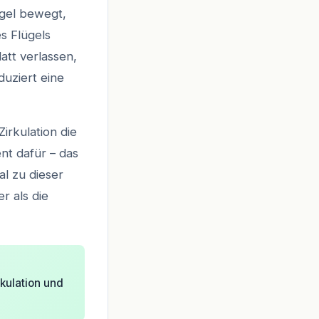
ügel bewegt,
es Flügels
latt verlassen,
duziert eine
irkulation die
nt dafür – das
al zu dieser
r als die
rkulation und