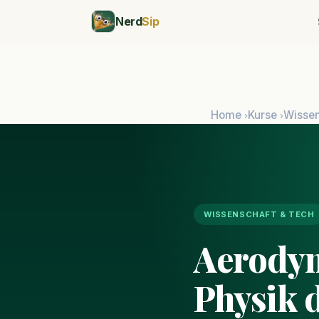
Nerd
Sip
Home
Kurse
Wissen
›
›
WISSENSCHAFT & TECH
Aerodyn
Physik 