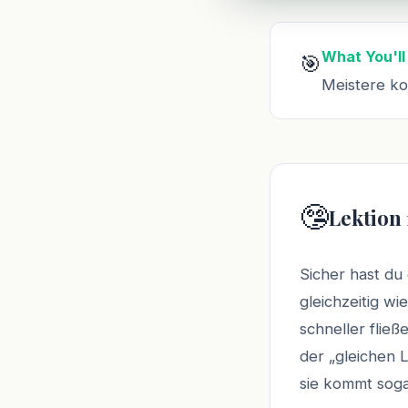
What You'll
🎯
Meistere k
🤥
Lektion 
Sicher hast du 
gleichzeitig wi
schneller flie
der „gleichen L
sie kommt soga