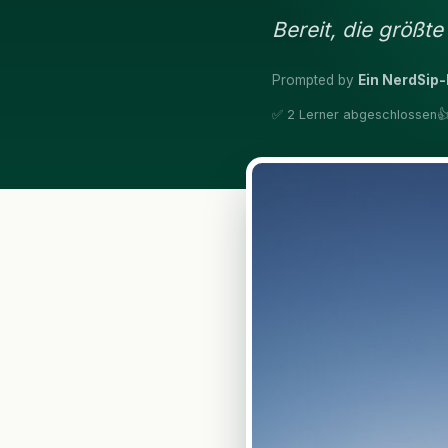
Bereit, die größt
Prompted by
Ein NerdSip-
✅ 2 Lerner abgeschlossen
