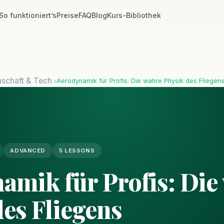
So funktioniert’s
Preise
FAQ
Blog
Kurs-Bibliothek
schaft & Tech
Aerodynamik für Profis: Die wahre Physik des Fliegen
›
ADVANCED
5 LESSONS
amik für Profis: Die
des Fliegens