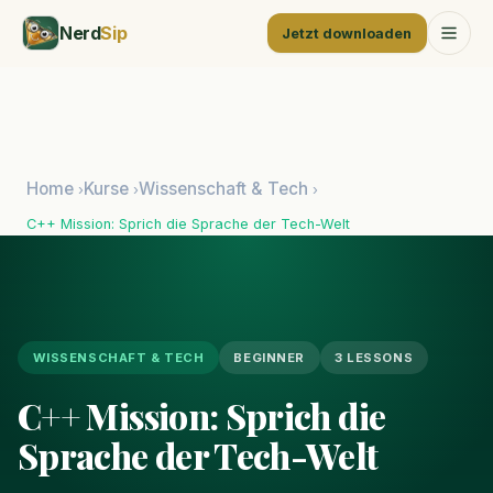
Nerd
Sip
Jetzt downloaden
Home
Kurse
Wissenschaft & Tech
›
›
›
C++ Mission: Sprich die Sprache der Tech-Welt
WISSENSCHAFT & TECH
BEGINNER
3 LESSONS
C++ Mission: Sprich die
Sprache der Tech-Welt