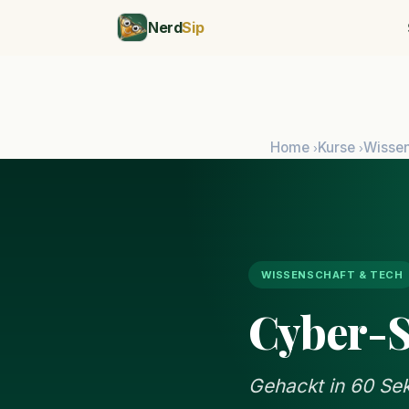
Nerd
Sip
Home
Kurse
Wissen
›
›
WISSENSCHAFT & TECH
Cyber-S
Gehackt in 60 Sek