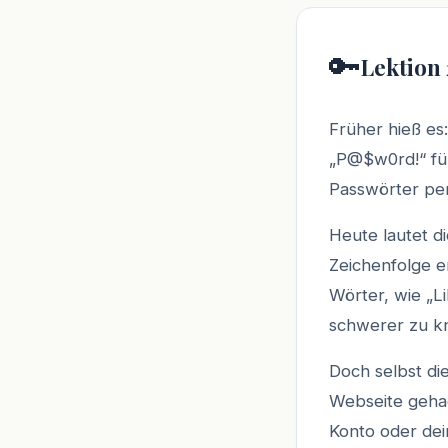
🔑
Lektion
Früher hieß e
„P@$w0rd!“ fü
Passwörter per
Heute lautet di
Zeichenfolge 
Wörter, wie „Li
schwerer zu kn
Doch selbst di
Webseite gehac
Konto oder dei