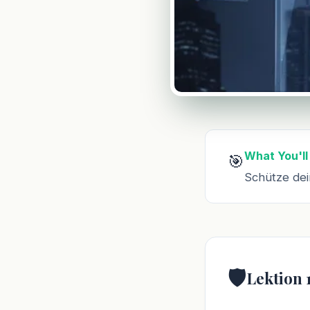
What You'll
🎯
Schütze dei
🛡️
Lektion 