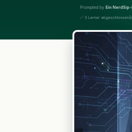
Prompted by
Ein NerdSip-
✅ 3 Lerner abgeschlossen
