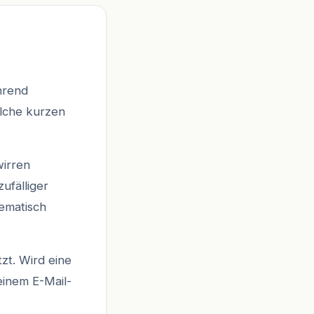
hrend
lche kurzen
wirren
zufälliger
hematisch
zt. Wird eine
einem E-Mail-