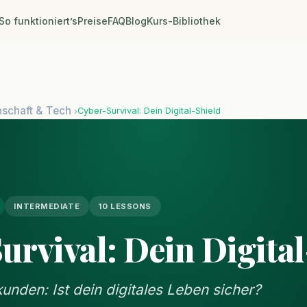
So funktioniert’s
Preise
FAQ
Blog
Kurs-Bibliothek
schaft & Tech
Cyber-Survival: Dein Digital-Shield
›
INTERMEDIATE
10 LESSONS
urvival: Dein Digita
unden: Ist dein digitales Leben sicher?