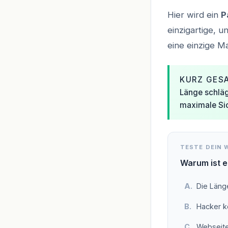
Hier wird ein
P
einzigartige, 
eine einzige M
KURZ GES
Länge schläg
maximale Sic
TESTE DEIN 
Warum ist e
Die Läng
Hacker k
Webseite