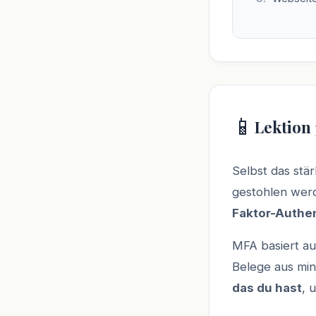
📱
Lektion 
Selbst das stä
gestohlen werd
Faktor-Authen
MFA basiert au
Belege aus min
das du hast
, 