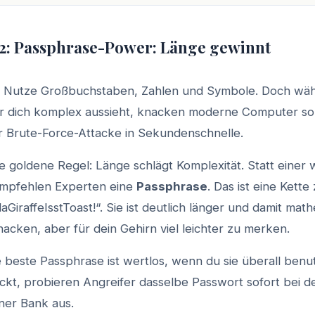
 2: Passphrase-Power: Länge gewinnt
s: Nutze Großbuchstaben, Zahlen und Symbole. Doch wä
r dich komplex aussieht, knacken moderne Computer so
 Brute-Force-Attacke in Sekundenschnelle.
e goldene Regel: Länge schlägt Komplexität. Statt einer 
empfehlen Experten eine
Passphrase
. Das ist eine Kette 
laGiraffeIsstToast!“. Sie ist deutlich länger und damit mat
acken, aber für dein Gehirn viel leichter zu merken.
e beste Passphrase ist wertlos, wenn du sie überall benut
kt, probieren Angreifer dasselbe Passwort sofort bei d
ner Bank aus.