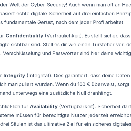
der Welt der Cyber-Security! Auch wenn man oft an Hac
basiert echte digitale Sicherheit auf drei einfachen Prinzipi
as fundamentale Gerüst, nach dem jeder Profi arbeitet.
für
Confidentiality
(Vertraulichkeit). Es stellt sicher, das
igte sichtbar sind. Stell es dir wie einen Türsteher vor, d
t. Verschlüsselung und Passwörter sind hier deine wichti
ür
Integrity
(Integrität). Dies garantiert, dass deine Daten
lich manipuliert wurden. Wenn du 100 € überweist, sorgt d
emand unterwegs eine zusätzliche Null dranhängt.
chließlich für
Availability
(Verfügbarkeit). Sicherheit darf
steme müssen für berechtigte Nutzer jederzeit erreichbar
drei Säulen ist das ultimative Ziel für ein sicheres digital