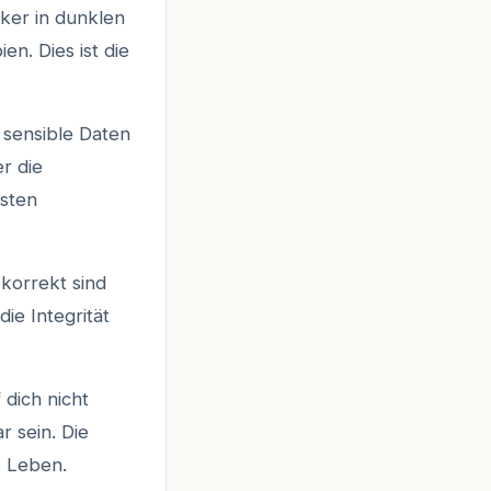
ker in dunklen
en. Dies ist die
s sensible Daten
er die
gsten
 korrekt sind
ie Integrität
 dich nicht
 sein. Die
es Leben.