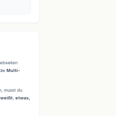
Webseiten
 die
Multi-
n, musst du
 weißt
,
etwas,