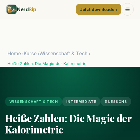
Nerd
Sip
Jetzt downloaden
Home
Kurse
Wissenschaft & Tech
›
›
›
Heiße Zahlen: Die Magie der Kalorimetrie
WISSENSCHAFT & TECH
INTERMEDIATE
5 LESSONS
Heiße Zahlen: Die Magie der
Kalorimetrie