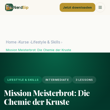
Nerd
Sip
Jetzt downloaden
Home
Kurse
Lifestyle & Skills
›
›
›
Mission Meisterbrot: Die Chemie der Kruste
LIFESTYLE & SKILLS
INTERMEDIATE
3 LESSONS
Mission Meisterbrot: Die
Chemie der Kruste