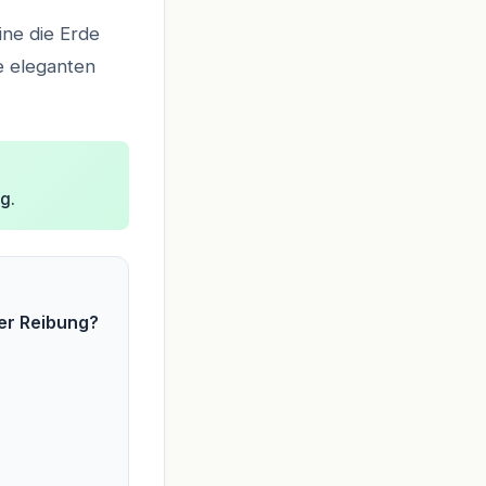
ine die Erde
se eleganten
g.
der Reibung?