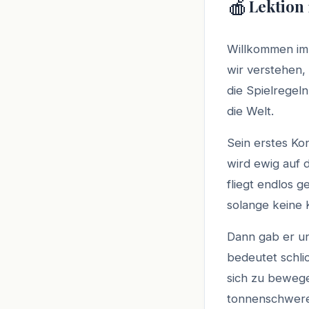
🍎
Lektion
Willkommen im
wir verstehen,
die Spielregel
die Welt.
Sein erstes Kon
wird ewig auf d
fliegt endlos g
solange keine K
Dann gab er un
bedeutet schli
sich zu bewegen
tonnenschweren