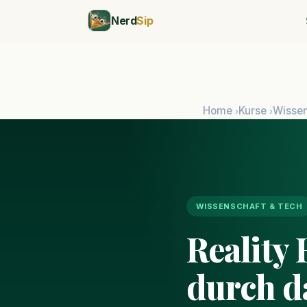
Nerd
Sip
Home
Kurse
Wissen
›
›
WISSENSCHAFT & TECH
Reality
durch d