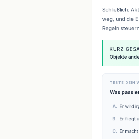
Schließlich: A
weg, und die Er
Regeln steuern
KURZ GES
Objekte ände
TESTE DEIN 
Was passier
Er wird 
Er fliegt
Er macht 