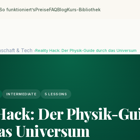
So funktioniert’s
Preise
FAQ
Blog
Kurs-Bibliothek
schaft & Tech
Reality Hack: Der Physik-Guide durch das Universum
›
INTERMEDIATE
5 LESSONS
 Hack: Der Physik-Gu
as Universum