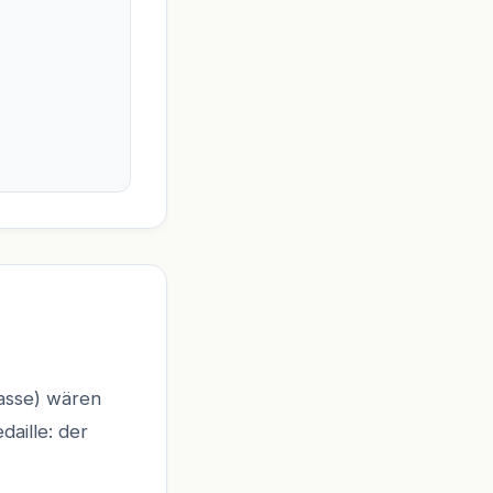
passe) wären
daille: der