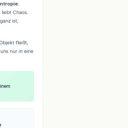
ntropie
.
 liebt Chaos.
ganz ist,
bjekt fließt,
uns nur in eine
einem
?