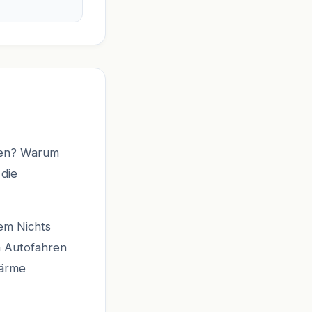
mmen? Warum
 die
dem Nichts
m Autofahren
Wärme