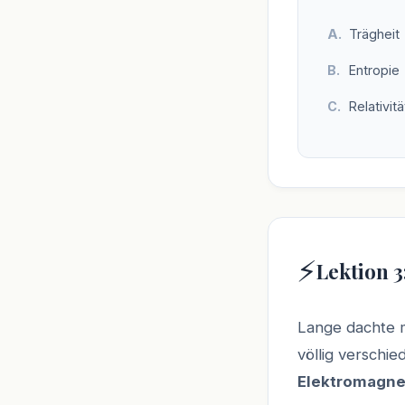
Trägheit
Entropie
Relativitä
⚡
Lektion 3
Lange dachte m
völlig verschie
Elektromagn