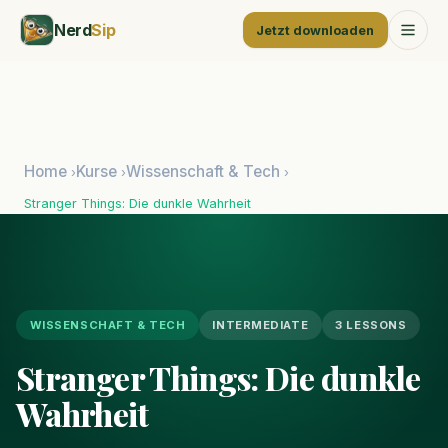
Nerd
Sip
Jetzt downloaden
Home
Kurse
Wissenschaft & Tech
›
›
›
Stranger Things: Die dunkle Wahrheit
WISSENSCHAFT & TECH
INTERMEDIATE
3 LESSONS
Stranger Things: Die dunkle
Wahrheit