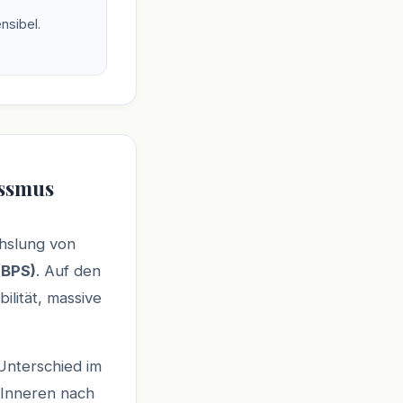
nsibel.
issmus
chslung von
(BPS)
. Auf den
ilität, massive
Unterschied im
 Inneren nach