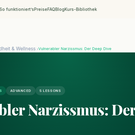
So funktioniert’s
Preise
FAQ
Blog
Kurs-Bibliothek
heit & Wellness
Vulnerabler Narzissmus: Der Deep Dive
›
S
ADVANCED
5 LESSONS
bler Narzissmus: De