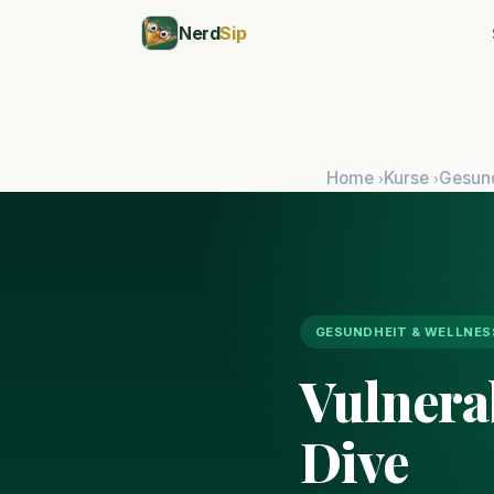
Nerd
Sip
Home
Kurse
Gesund
›
›
GESUNDHEIT & WELLNES
Vulnera
Dive