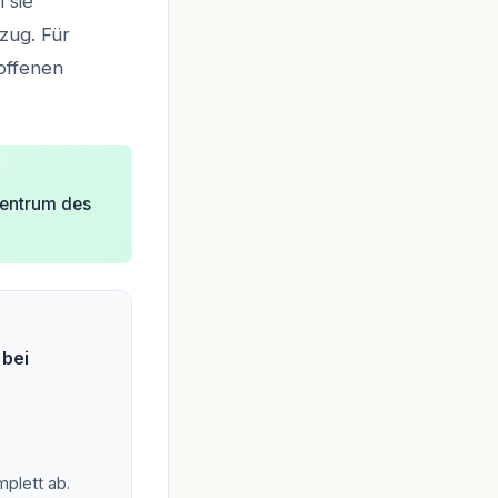
 sie
zug. Für
offenen
zentrum des
 bei
plett ab.