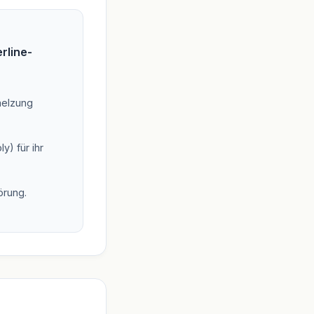
rline-
melzung
) für ihr
örung.