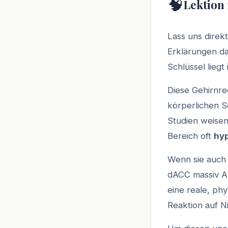
🧠
Lektion 
Lass uns direkt
Erklärungen da
Schlüssel lieg
Diese Gehirnreg
körperlichen S
Studien weisen
Bereich oft
hy
Wenn sie auch 
dACC massiv Ala
eine reale, phy
Reaktion auf Ni