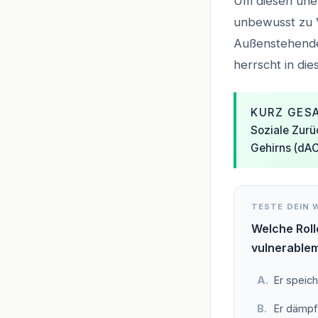
Um diesen uner
unbewusst zu 
Außenstehende 
herrscht in di
KURZ GES
Soziale Zurü
Gehirns (dAC
TESTE DEIN 
Welche Roll
vulnerable
Er speich
Er dämpf