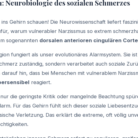
1: Neurobiologie des sozialen Schmerzes
 ins Gehirn schauen! Die Neurowissenschaft liefert faszi
für, warum vulnerabler Narzissmus so extrem schmerzhaf
t im sogenannten
dorsalen anterioren cingulären Cort
ion fungiert als unser evolutionäres Alarmsystem. Sie ist
chmerz zuständig, sondern verarbeitet auch soziale Zur
 darauf hin, dass bei Menschen mit vulnerablem Narziss
persensibel
reagiert.
nur die geringste Kritik oder mangelnde Beachtung spüre
rm. Für das Gehirn fühlt sich dieser soziale Liebesentzu
sische Verletzung. Das erklärt die extreme, oft völlig un
chtigkeiten.