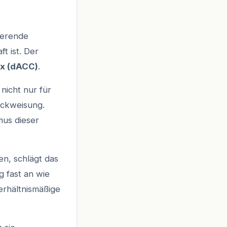
nierende
t ist. Der
ex (dACC)
.
 nicht nur für
ückweisung.
mus dieser
n, schlägt das
g fast an wie
verhältnismäßige