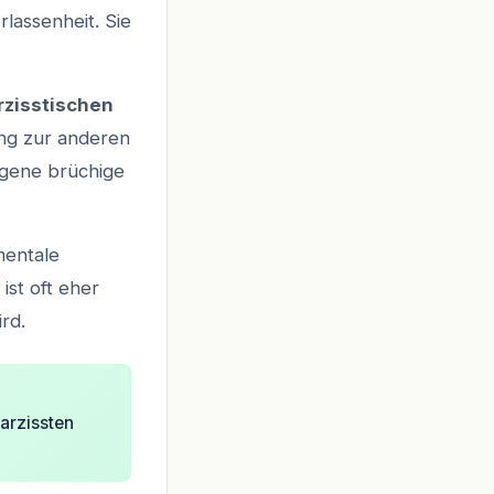
rlassenheit. Sie
rzisstischen
ung zur anderen
igene brüchige
mentale
st oft eher
rd.
arzissten