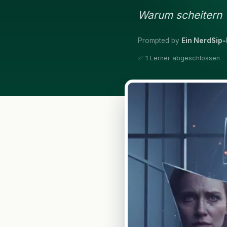
Warum scheitern T
Prompted by
Ein NerdSip-
✅ 1 Lerner abgeschlossen