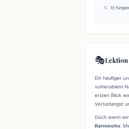
Er fungie
🎭
Lektion
Ein häufiger u
vulnerablem N
ersten Blick wi
Verlustangst u
Doch wenn wir 
Kernmotiv
. M