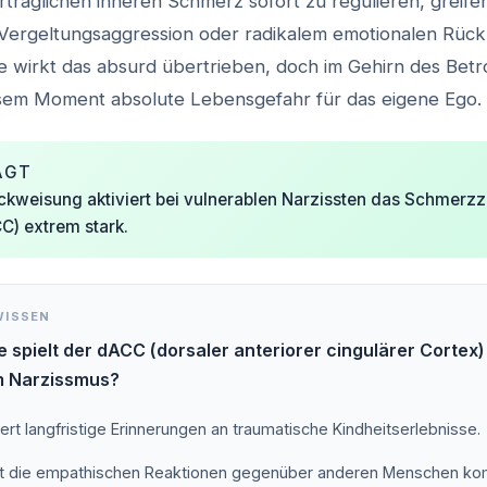
träglichen inneren Schmerz sofort zu regulieren, greifen
Vergeltungsaggression oder radikalem emotionalen Rück
wirkt das absurd übertrieben, doch im Gehirn des Betr
esem Moment absolute Lebensgefahr für das eigene Ego.
AGT
ckweisung aktiviert bei vulnerablen Narzissten das Schmerz
C) extrem stark.
WISSEN
e spielt der dACC (dorsaler anteriorer cingulärer Cortex)
m Narzissmus?
ert langfristige Erinnerungen an traumatische Kindheitserlebnisse.
t die empathischen Reaktionen gegenüber anderen Menschen kom