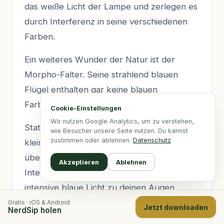
das weiße Licht der Lampe und zerlegen es
durch Interferenz in seine verschiedenen
Farben.
Ein weiteres Wunder der Natur ist der
Morpho-Falter. Seine strahlend blauen
Flügel enthalten gar keine blauen
Farbpigmente!
Cookie-Einstellungen
Wir nutzen Google Analytics, um zu verstehen,
Stattdessen haben die Flügel mikroskopisch
wie Besucher unsere Seite nutzen. Du kannst
zustimmen oder ablehnen.
Datenschutz
kleine Rillen, die Lichtwellen beugen und
überlappen lassen. Durch konstruktive
Akzeptieren
Ablehnen
Interferenz werfen sie nur das unglaublich
intensive blaue Licht zu deinen Augen
zurück. Wellenoptik macht die Welt bunter!
Gratis · iOS & Android
Jetzt downloaden
NerdSip holen