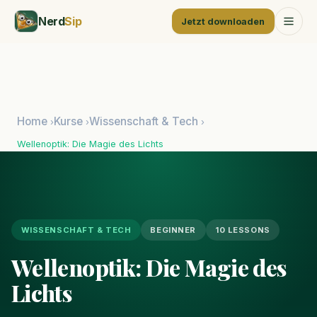
Nerd
Sip
Jetzt downloaden
Home
Kurse
Wissenschaft & Tech
›
›
›
Wellenoptik: Die Magie des Lichts
WISSENSCHAFT & TECH
BEGINNER
10 LESSONS
Wellenoptik: Die Magie des
Lichts