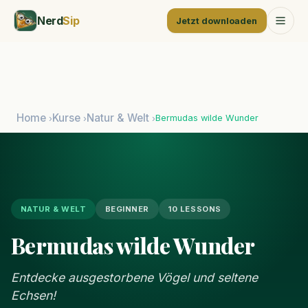
Nerd
Sip
Jetzt downloaden
Home
Kurse
Natur & Welt
Bermudas wilde Wunder
›
›
›
NATUR & WELT
BEGINNER
10 LESSONS
Bermudas wilde Wunder
Entdecke ausgestorbene Vögel und seltene
Echsen!