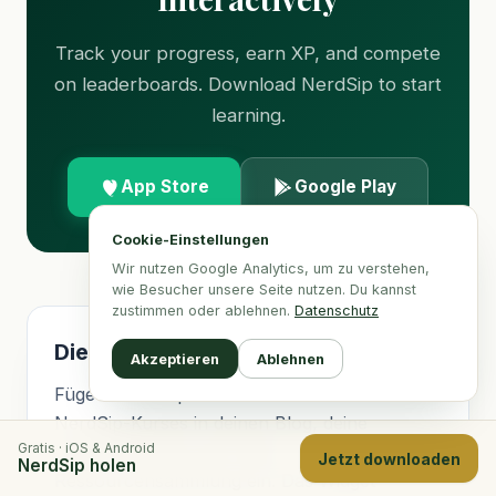
Track your progress, earn XP, and compete
on leaderboards. Download NerdSip to start
learning.
App Store
Google Play
Cookie-Einstellungen
Wir nutzen Google Analytics, um zu verstehen,
wie Besucher unsere Seite nutzen. Du kannst
zustimmen oder ablehnen.
Datenschutz
Diesen Kurs einbetten
Akzeptieren
Ablehnen
Füge eine kompakte Vorschau dieses
NerdSip-Kurses in deinen Blog, deine
Gratis · iOS & Android
Unterrichtsseite oder deine
Jetzt downloaden
NerdSip holen
Ressourcensammlung ein. Das Widget