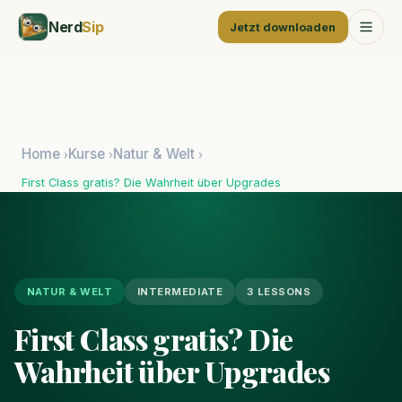
Nerd
Sip
Jetzt downloaden
Home
Kurse
Natur & Welt
›
›
›
First Class gratis? Die Wahrheit über Upgrades
NATUR & WELT
INTERMEDIATE
3 LESSONS
First Class gratis? Die
Wahrheit über Upgrades