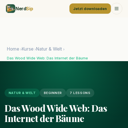
Nerd
Sip
Jetzt downloaden
Home
Kurse
Natur & Welt
›
›
›
Das Wood Wide Web: Das Internet der Bäume
NATUR & WELT
BEGINNER
7 LESSONS
Das Wood Wide Web: Das
Internet der Bäume