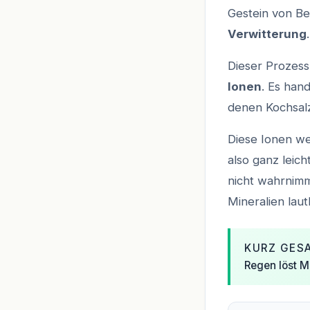
Gestein von Be
Verwitterung
.
Dieser Prozess 
Ionen
. Es han
denen Kochsalz
Diese Ionen we
also ganz leich
nicht wahrnimm
Mineralien lau
KURZ GES
Regen löst M