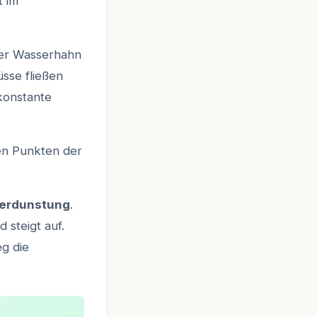
t im
der Wasserhahn
üsse fließen
konstante
ten Punkten der
erdunstung
.
steigt auf.
eg die