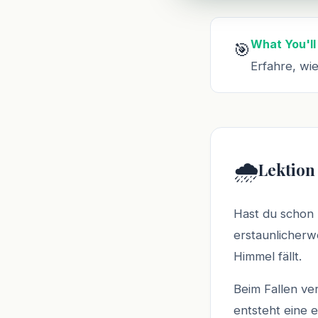
What You'll
🎯
Erfahre, wi
🌧️
Lektion
Hast du schon 
erstaunlicherw
Himmel fällt.
Beim Fallen ve
entsteht eine 