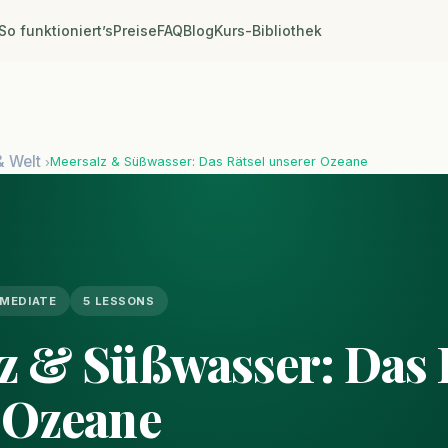
So funktioniert’s
Preise
FAQ
Blog
Kurs-Bibliothek
& Welt
Meersalz & Süßwasser: Das Rätsel unserer Ozeane
›
RMEDIATE
5 LESSONS
z & Süßwasser: Das 
 Ozeane