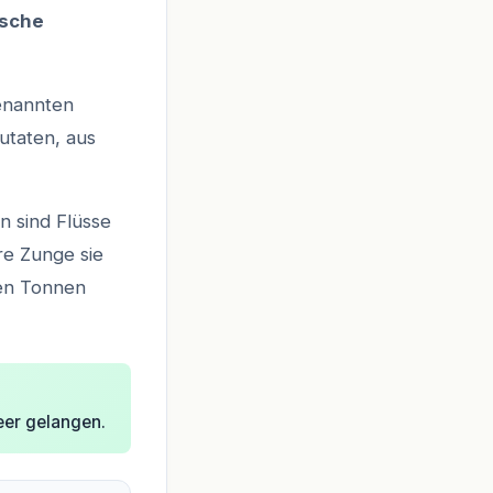
sche
genannten
utaten, aus
 sind Flüsse
ere Zunge sie
nen Tonnen
eer gelangen.