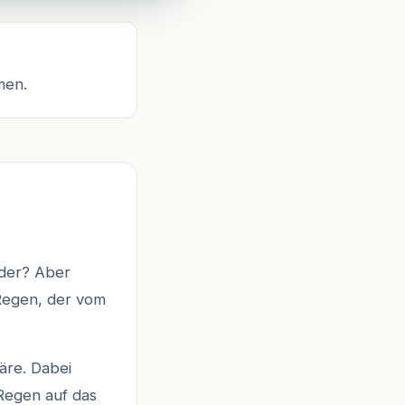
men.
oder? Aber
 Regen, der vom
äre. Dabei
Regen auf das