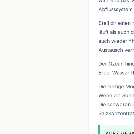
während das Me
Abflusssystem.
Stell dir eine
läuft als auch 
auch wieder *h
Austausch verh
Der Ozean hing
Erde. Wasser f
Die einzige Mö
Wenn die Sonne
Die schweren S
Salzkonzentrat
KURZ GES