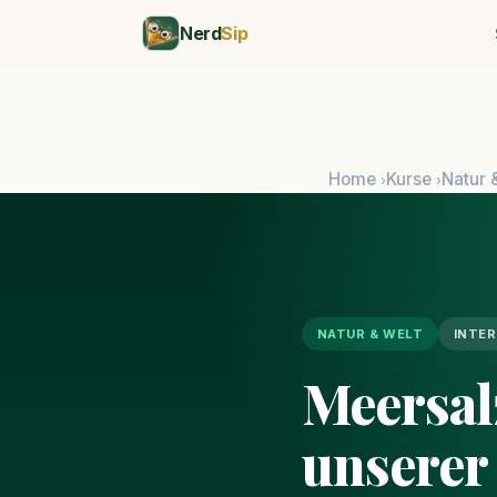
Nerd
Sip
Home
Kurse
Natur 
›
›
NATUR & WELT
INTE
Meersal
unserer