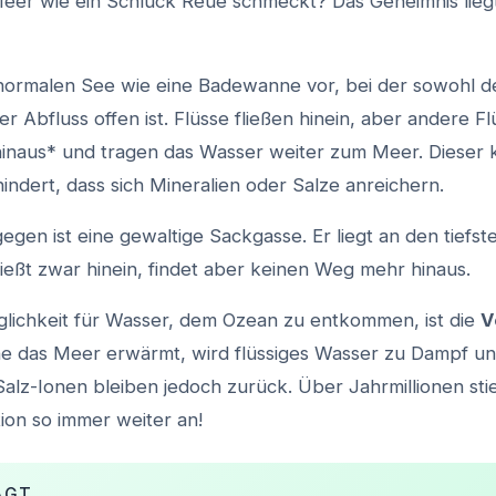
er wie ein Schluck Reue schmeckt? Das Geheimnis lieg
n normalen See wie eine Badewanne vor, bei der sowohl 
der Abfluss offen ist. Flüsse fließen hinein, aber andere Fl
inaus* und tragen das Wasser weiter zum Meer. Dieser 
indert, dass sich Mineralien oder Salze anreichern.
egen ist eine gewaltige Sackgasse. Er liegt an den tiefs
ließt zwar hinein, findet aber keinen Weg mehr hinaus.
glichkeit für Wasser, dem Ozean zu entkommen, ist die
V
 das Meer erwärmt, wird flüssiges Wasser zu Dampf und 
alz-Ionen bleiben jedoch zurück. Über Jahrmillionen sti
ion so immer weiter an!
AGT