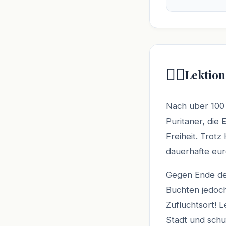
🏴‍☠️
Lektion
Nach über 100 
Puritaner, die
Freiheit. Trot
dauerhafte eur
Gegen Ende des
Buchten jedoch
Zufluchtsort! 
Stadt und schu