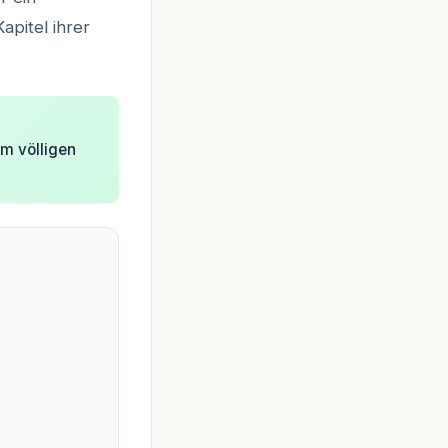
pitel ihrer
m völligen