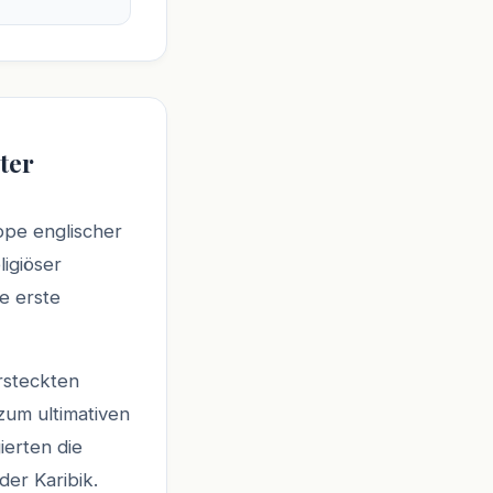
ter
ppe englischer
ligiöser
e erste
rsteckten
zum ultimativen
erten die
der Karibik.