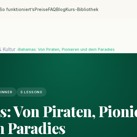
So funktioniert’s
Preise
FAQ
Blog
Kurs-Bibliothek
& Kultur
Bahamas: Von Piraten, Pionieren und dem Paradies
›
INNER
5 LESSONS
: Von Piraten, Pioni
 Paradies