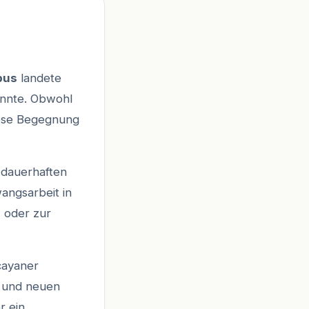
bus
landete
annte. Obwohl
iese Begegnung
e dauerhaften
angsarbeit in
) oder zur
cayaner
g und neuen
r ein