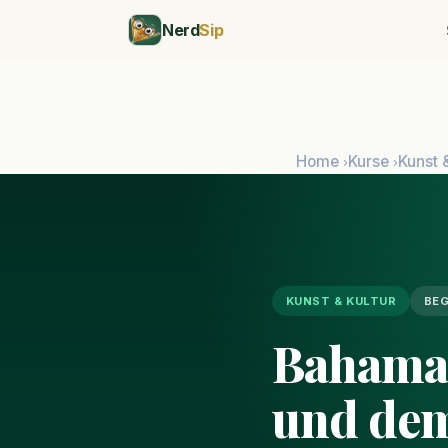
Nerd
Sip
Home
Kurse
Kunst 
›
›
KUNST & KULTUR
BEG
Bahamas
und dem