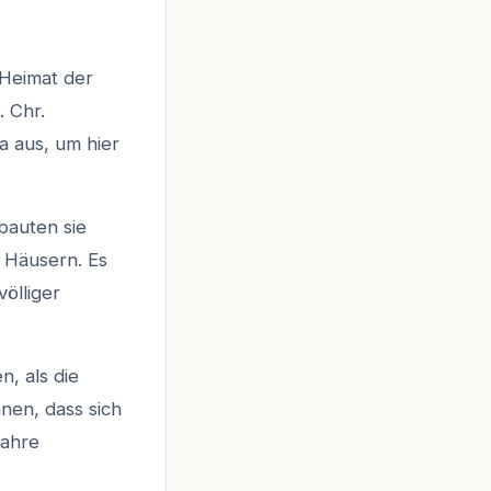
 Heimat der
. Chr.
 aus, um hier
bauten sie
 Häusern. Es
ölliger
, als die
hnen, dass sich
wahre