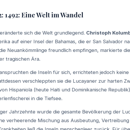
2: 1492: Eine Welt im Wandel
eränderte sich die Welt grundlegend.
Christoph Kolum
erika auf einer Insel der Bahamas, die er San Salvador n
 die Neuankömmlinge freundlich empfingen, markierte d
er tragischen Ära.
anspruchten die Inseln für sich, errichteten jedoch kein
attdessen verschleppten sie die Lucayaner zur harten Zw
von Hispaniola (heute Haiti und Dominikanische Republik
rlenfischerei in die Tiefsee.
iger Jahrzehnte wurde die gesamte Bevölkerung der Lu
Eine verheerende Mischung aus Ausbeutung, Vertreibun
rankheiten ließ die Inseln menschenleer zurück. Für übe