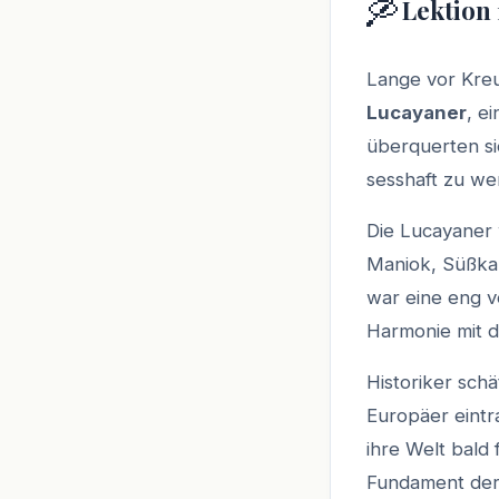
🛶
Lektion 
Lange vor Kreu
Lucayaner
, e
überquerten si
sesshaft zu we
Die Lucayaner 
Maniok, Süßkar
war eine eng ve
Harmonie mit d
Historiker sch
Europäer eintra
ihre Welt bald
Fundament der 