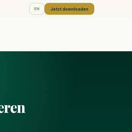
Jetzt downloaden
EN
eren