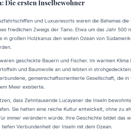
1: Die ersten Inselbewohner
zfahrtschiffen und Luxusresorts waren die Bahamas die
ines friedlichen Zweigs der Taino. Etwa um das Jahr 500 n
e in großen Holzkanus den weiten Ozean von Südamerika
rden.
waren geschickte Bauern und Fischer. Im warmen Klima 
toffeln und Baumwolle an und lebten in strohgedeckten
rbundene, gemeinschaftsorientierte Gesellschaft, die in v
em Meer existierte.
ätzen, dass Zehntausende Lucayaner die Inseln bewohnten
fen. Sie hatten eine reiche Kultur entwickelt, ohne zu a
 für immer verändern würde. Ihre Geschichte bildet das 
tiefen Verbundenheit der Inseln mit dem Ozean.