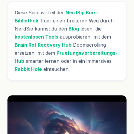
Diese Seite ist Teil der
NerdSip Kurs-
Bibliothek
. Fuer einen breiteren Weg durch
NerdSip kannst du den
Blog
lesen, die
kostenlosen Tools
ausprobieren, mit dem
Brain Rot Recovery Hub
Doomscrolling
ersetzen, mit dem
Pruefungsvorbereitungs-
Hub
smarter lernen oder in ein immersives
Rabbit Hole
eintauchen.