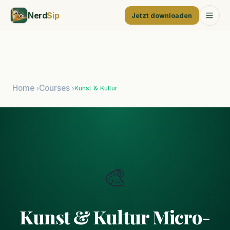
Nerd
Sip
Jetzt downloaden
Home
Courses
Kunst & Kultur
›
›
🎨
Kunst & Kultur Micro-