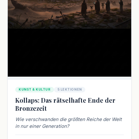
KUNST & KULTUR
5 LEKTIONEN
Kollaps: Das rätselhafte Ende der
Bronzezeit
Wie verschwanden die größten Reiche der Welt
in nur einer Generation?