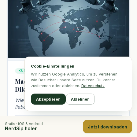
Cookie-Einstellungen
KUNST & KULTUR
5 LEKTIONEN
Wir nutzen Google Analytics, um zu verstehen,
Machtrausch: Das Playbook der
wie Besucher unsere Seite nutzen. Du kannst
zustimmen oder ablehnen.
Datenschutz
Diktatoren
Akzeptieren
Ablehnen
Wie bringen Diktatoren Millionen dazu, sie zu
lieben?
5 Lerner
Weiterlesen →
Gratis · iOS & Android
Jetzt downloaden
NerdSip holen