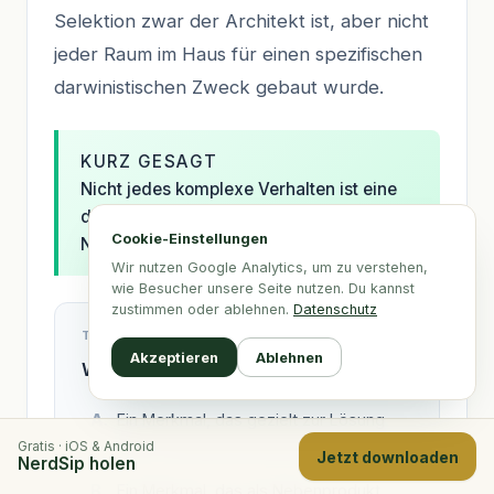
Selektion zwar der Architekt ist, aber nicht
jeder Raum im Haus für einen spezifischen
darwinistischen Zweck gebaut wurde.
KURZ GESAGT
Nicht jedes komplexe Verhalten ist eine
direkte Anpassung; viele sind
Cookie-Einstellungen
Nebenprodukte unseres Gehirns.
Wir nutzen Google Analytics, um zu verstehen,
wie Besucher unsere Seite nutzen. Du kannst
zustimmen oder ablehnen.
Datenschutz
TESTE DEIN WISSEN
Akzeptieren
Ablehnen
Was ist ein „evolutionärer Spandrel“?
Ein Merkmal, das gezielt zur Lösung
eines Überlebensproblems entstand.
Gratis · iOS & Android
Jetzt downloaden
NerdSip holen
Ein Merkmal, das als Nebenprodukt