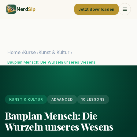
Nerd
Sip
Jetzt downloaden
Home
Kurse
Kunst & Kultur
›
›
›
Bauplan Mensch: Die Wurzeln unseres Wesens
KUNST & KULTUR
ADVANCED
10 LESSONS
Bauplan Mensch: Die
Wurzeln unseres Wesens