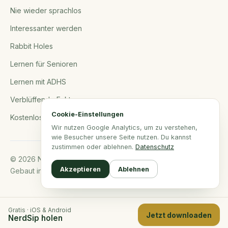
Nie wieder sprachlos
Interessanter werden
Rabbit Holes
Lernen für Senioren
Lernen mit ADHS
Verblüffende Fakten
Cookie-Einstellungen
Kostenlose Tools
Wir nutzen Google Analytics, um zu verstehen,
wie Besucher unsere Seite nutzen. Du kannst
zustimmen oder ablehnen.
Datenschutz
© 2026 NerdSip.com. Alle Rechte vorbehalten.
Akzeptieren
Ablehnen
Gebaut in Norddeutschland.
Gratis · iOS & Android
Jetzt downloaden
NerdSip holen