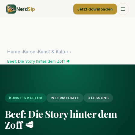
Nerd
Sip
Jetzt downloaden
Home
Kurse
Kunst & Kultur
›
›
›
Beef: Die Story hinter dem Zoff 🥩
KUNST & KULTUR
INTERMEDIATE
3 LESSONS
Beef: Die Story hinter dem
Zoff 🥩