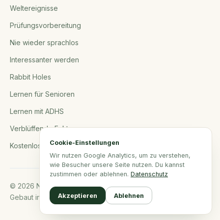
Weltereignisse
Prüfungsvorbereitung
Nie wieder sprachlos
Interessanter werden
Rabbit Holes
Lernen für Senioren
Lernen mit ADHS
Verblüffende Fakten
Cookie-Einstellungen
Kostenlose Tools
Wir nutzen Google Analytics, um zu verstehen,
wie Besucher unsere Seite nutzen. Du kannst
zustimmen oder ablehnen.
Datenschutz
© 2026 NerdSip.com. Alle Rechte vorbehalten.
Akzeptieren
Ablehnen
Gebaut in Norddeutschland.