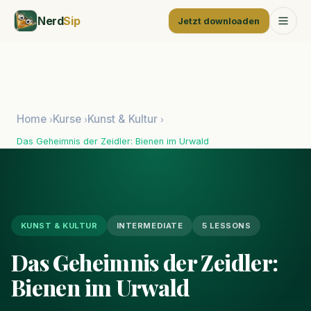
Nerd
Sip
Jetzt downloaden
Home
Kurse
Kunst & Kultur
›
›
›
Das Geheimnis der Zeidler: Bienen im Urwald
KUNST & KULTUR
INTERMEDIATE
5 LESSONS
Das Geheimnis der Zeidler:
Bienen im Urwald