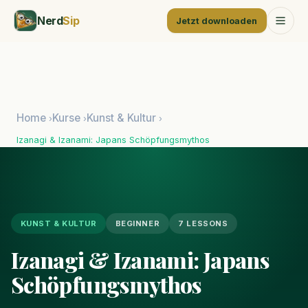
Nerd
Sip
Jetzt downloaden
Home
Kurse
Kunst & Kultur
›
›
›
Izanagi & Izanami: Japans Schöpfungsmythos
KUNST & KULTUR
BEGINNER
7 LESSONS
Izanagi & Izanami: Japans
Schöpfungsmythos