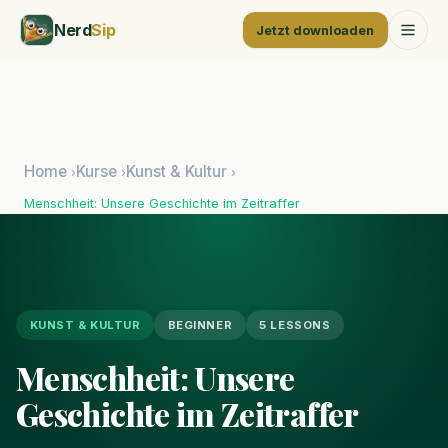
Nerd
Sip
Jetzt downloaden
Home
Kurse
Kunst & Kultur
›
›
›
Menschheit: Unsere Geschichte im Zeitraffer
KUNST & KULTUR
BEGINNER
5 LESSONS
Menschheit: Unsere
Geschichte im Zeitraffer