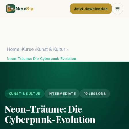
Nerd
Sip
Jetzt downloaden
Home
Kurse
Kunst & Kultur
›
›
›
Neon-Träume: Die Cyberpunk-Evolution
KUNST & KULTUR
INTERMEDIATE
10 LESSONS
Neon-Träume: Die
Cyberpunk-Evolution