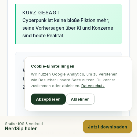
KURZ GESAGT
Cyberpunk ist keine bloße Fiktion mehr;
seine Vorhersagen über KI und Konzerne
sind heute Realität.
TESTE DEIN WISSEN
Cookie-Einstellungen
Was ist laut William Gibsons
Wir nutzen Google Analytics, um zu verstehen,
berühmtem Zitat wahr über die
wie Besucher unsere Seite nutzen. Du kannst
zustimmen oder ablehnen.
Datenschutz
Zukunft?
Akzeptieren
Ablehnen
Sie ist schon da, nur nicht
gleichmäßig verteilt.
Sie ist eine Simulation von Konzernen.
Gratis · iOS & Android
Jetzt downloaden
NerdSip holen
Sie wird die Menschheit zwangsläufig