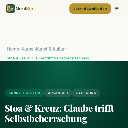
Nerd
Sip
Jetzt downloaden
Home
Kurse
Kunst & Kultur
›
›
›
Stoa & Kreuz: Glaube trifft Selbstbeherrschung
KUNST & KULTUR
ADVANCED
5 LESSONS
Stoa & Kreuz: Glaube trifft
Selbstbeherrschung