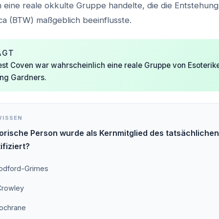
m eine reale okkulte Gruppe handelte, die die Entstehung 
cca (BTW) maßgeblich beeinflusste.
AGT
st Coven war wahrscheinlich eine reale Gruppe von Esoterik
ung Gardners.
WISSEN
orische Person wurde als Kernmitglied des tatsächliche
fiziert?
odford-Grimes
 Crowley
ochrane