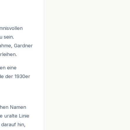
mnisvollen
 sein.
nahme, Gardner
rleihen.
ten eine
nde der 1930er
schen Namen
 uralte Linie
darauf hin,