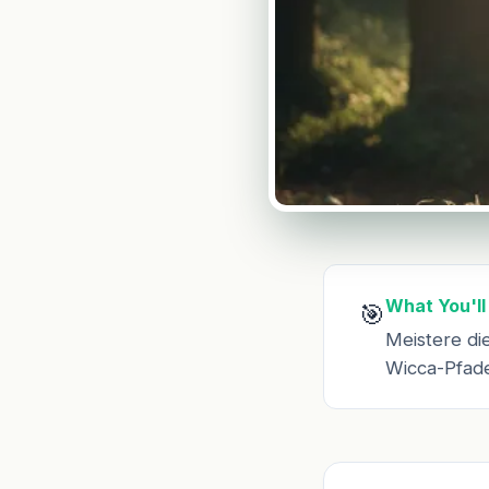
What You'll
🎯
Meistere di
Wicca-Pfad