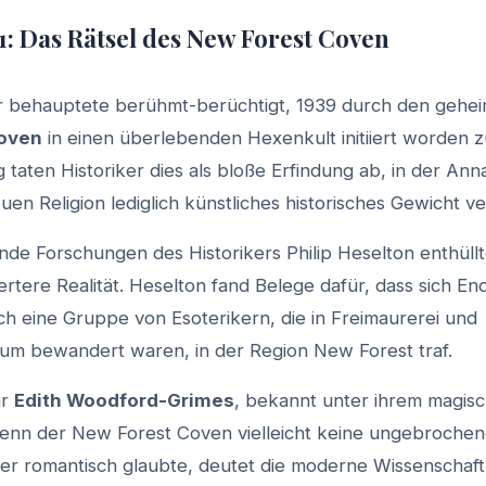
1: Das Rätsel des New Forest Coven
 behauptete berühmt-berüchtigt, 1939 durch den gehei
oven
in einen überlebenden Hexenkult initiiert worden zu
 taten Historiker dies als bloße Erfindung ab, in der An
uen Religion lediglich künstliches historisches Gewicht ve
ende Forschungen des Historikers Philip Heselton enthüll
ertere Realität. Heselton fand Belege dafür, dass sich E
ich eine Gruppe von Esoterikern, die in Freimaurerei und
um bewandert waren, in der Region New Forest traf.
ar
Edith Woodford-Grimes
, bekannt unter ihrem magi
enn der New Forest Coven vielleicht keine ungebrochene
er romantisch glaubte, deutet die moderne Wissenschaft 