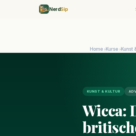
Nerd
Sip
Home
Kurse
Kunst 
›
›
KUNST & KULTUR
AD
Wicca: 
britisc