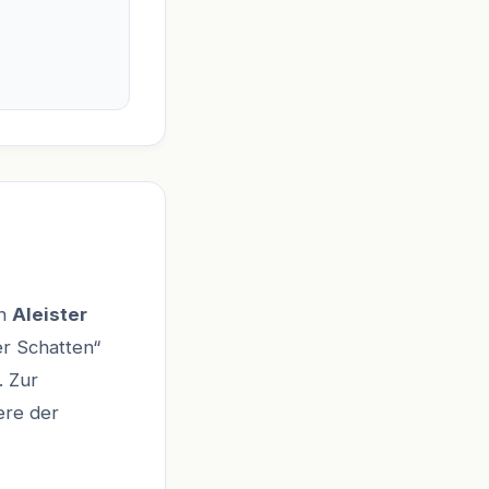
en
Aleister
r Schatten“
. Zur
ere der