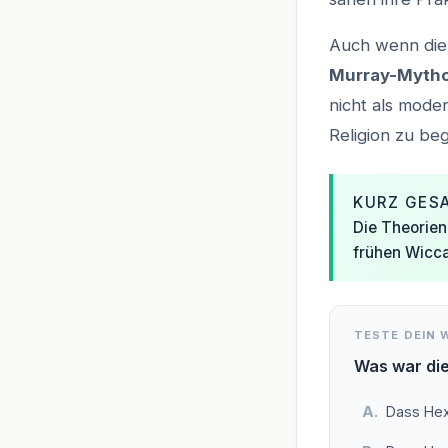
Auch wenn die h
Murray-Myth
nicht als mode
Religion zu beg
KURZ GES
Die Theorien
frühen Wicc
TESTE DEIN 
Was war di
Dass Hex