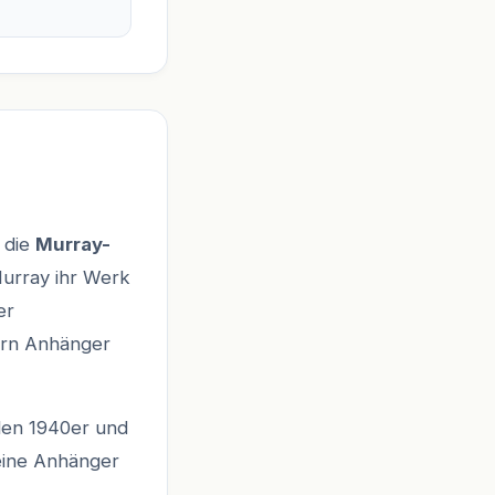
 die
Murray-
Murray ihr Werk
er
ern Anhänger
den 1940er und
seine Anhänger