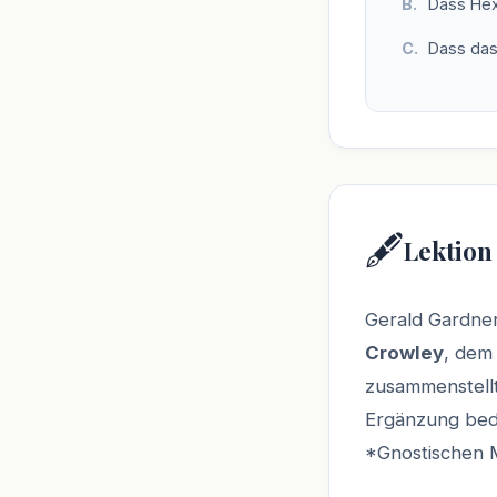
Dass Hexe
Dass das
🖋️
Lektion
Gerald Gardner
Crowley
, dem
zusammenstellt
Ergänzung bedi
*Gnostischen 