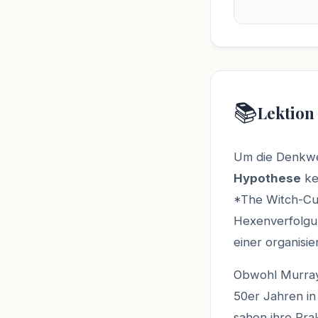
📚
Lektion
Um die Denkwei
Hypothese
ke
*The Witch-Cul
Hexenverfolgu
einer organisie
Obwohl Murrays
50er Jahren in
sahen ihre Prak