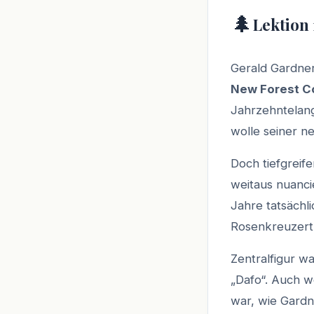
🌲
Lektion 
Gerald Gardner
New Forest C
Jahrzehntelang
wolle seiner ne
Doch tiefgreif
weitaus nuanci
Jahre tatsächl
Rosenkreuzert
Zentralfigur w
„Dafo“. Auch w
war, wie Gardn