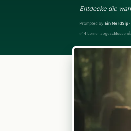
Entdecke die wah
Prompted by
Ein NerdSip-
✅ 4 Lerner abgeschlossen
