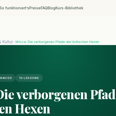
So funktioniert’s
Preise
FAQ
Blog
Kurs-Bibliothek
& Kultur
Wicca: Die verborgenen Pfade der britischen Hexen
›
VANCED
10 LESSONS
Die verborgenen Pfad
hen Hexen