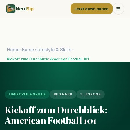
Nerd
Sip
Jetzt downloaden
Home
Kurse
Lifestyle & Skills
›
›
›
Kickoff zum Durchblick: American Football 101
LIFESTYLE & SKILLS
BEGINNER
3 LESSONS
Kickoff zum Durchblick:
American Football 101