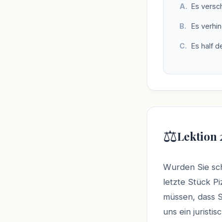
Es versc
Es verhi
Es half 
⚖️
Lektion 
Wurden Sie sch
letzte Stück P
müssen, dass S
uns ein juristi