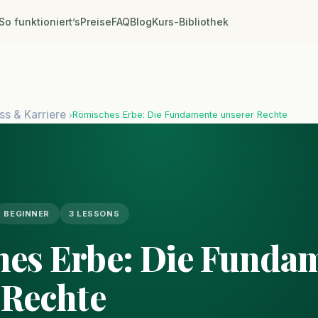
So funktioniert’s
Preise
FAQ
Blog
Kurs-Bibliothek
ss & Karriere
Römisches Erbe: Die Fundamente unserer Rechte
›
BEGINNER
3 LESSONS
es Erbe: Die Funda
 Rechte