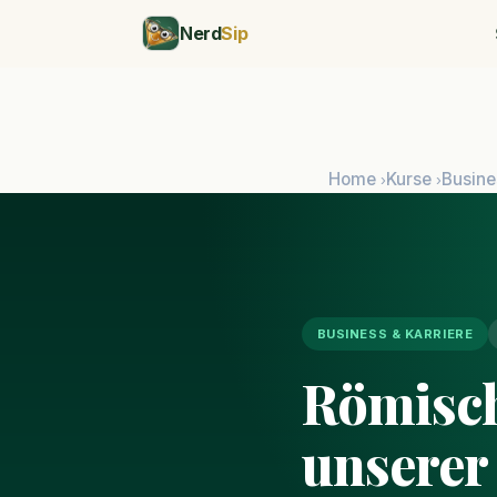
Nerd
Sip
Home
Kurse
Busine
›
›
BUSINESS & KARRIERE
Römisch
unserer