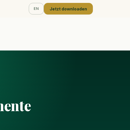
Jetzt downloaden
EN
mente