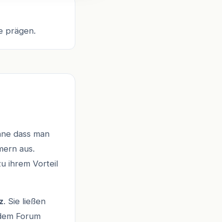
e prägen.
ohne dass man
mern aus.
u ihrem Vorteil
z
. Sie ließen
f dem Forum