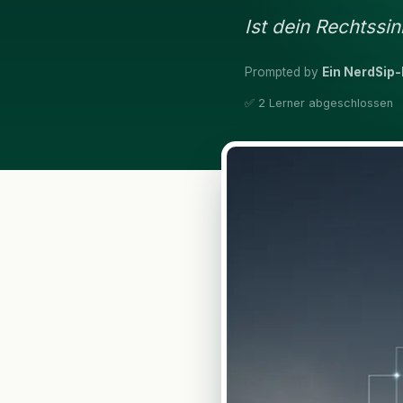
Ist dein Rechtssi
Prompted by
Ein NerdSip-
✅ 2 Lerner abgeschlossen