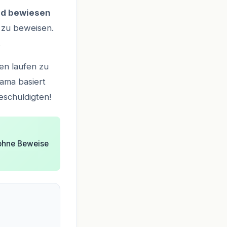
uld bewiesen
d zu beweisen.
.
en laufen zu
ama basiert
eschuldigten!
 ohne Beweise