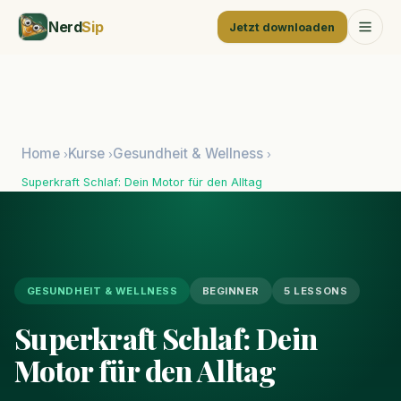
Nerd
Sip
Jetzt downloaden
Home
Kurse
Gesundheit & Wellness
›
›
›
Superkraft Schlaf: Dein Motor für den Alltag
GESUNDHEIT & WELLNESS
BEGINNER
5 LESSONS
Superkraft Schlaf: Dein
Motor für den Alltag