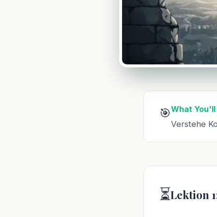
What You'll
🎯
Verstehe Ko
⏳
Lektion 1