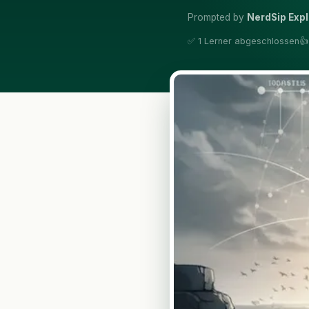
Prompted by
NerdSip Expl
✅ 1 Lerner abgeschlossen
👍