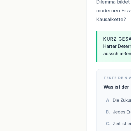
Dilemma bildet
modernen Erzäh
Kausalkette?
KURZ GES
Harter Deter
ausschließen
TESTE DEIN 
Was ist der
Die Zukun
Jedes Er
Zeit ist 