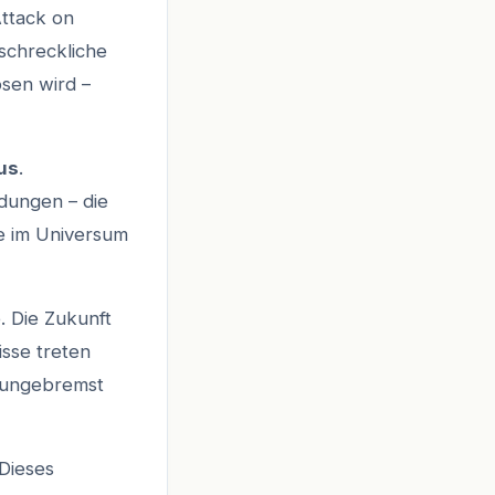
Attack on
 schreckliche
ösen wird –
us
.
idungen – die
e im Universum
e. Die Zukunft
isse treten
s ungebremst
Dieses