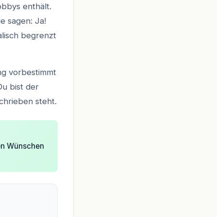
obbys enthält.
de sagen: Ja!
lisch begrenzt
ng vorbestimmt
Du bist der
hrieben steht.
eren Wünschen