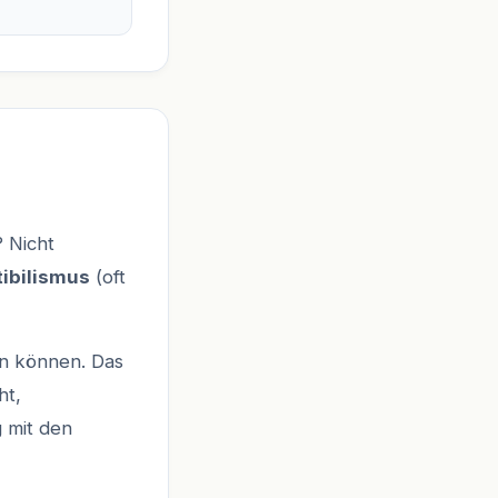
? Nicht
ibilismus
(oft
en können. Das
ht,
g mit den