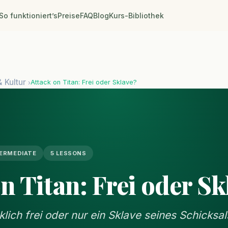
So funktioniert’s
Preise
FAQ
Blog
Kurs-Bibliothek
& Kultur
Attack on Titan: Frei oder Sklave?
›
ERMEDIATE
5 LESSONS
n Titan: Frei oder Sk
klich frei oder nur ein Sklave seines Schicksal