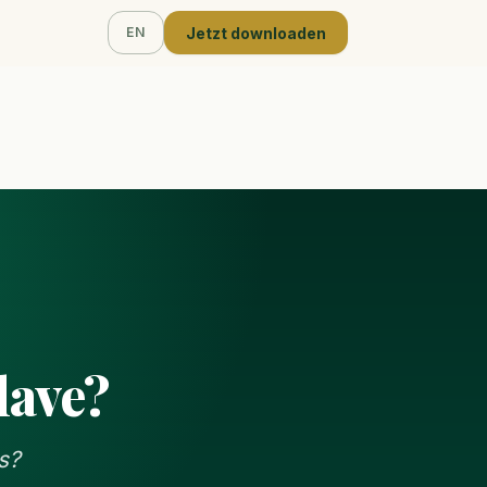
Jetzt downloaden
EN
lave?
s?