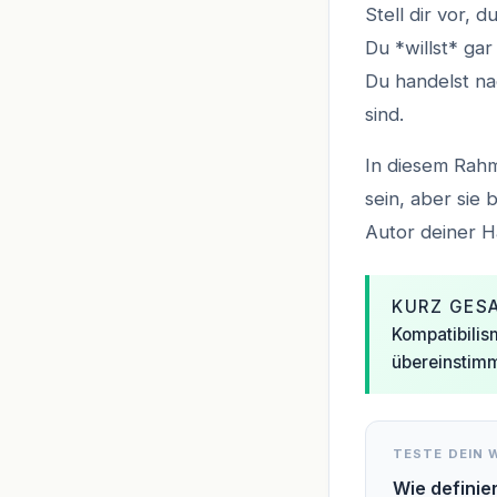
Stell dir vor, 
Du *willst* gar
Du handelst n
sind.
In diesem Rah
sein, aber sie 
Autor deiner H
KURZ GES
Kompatibilis
übereinstim
TESTE DEIN 
Wie definier