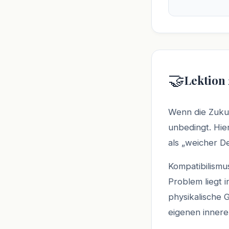
🤝
Lektion
Wenn die Zukunf
unbedingt. Hie
als „weicher D
Kompatibilismu
Problem liegt i
physikalische 
eigenen inner