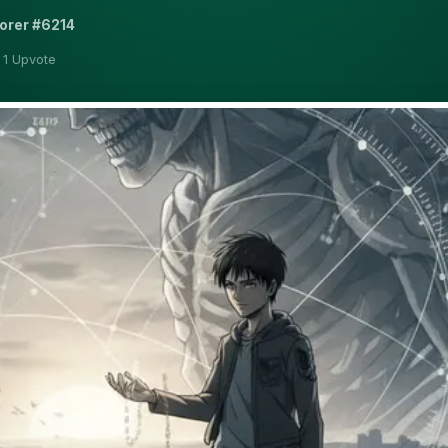
orer #6214
 1 Upvote