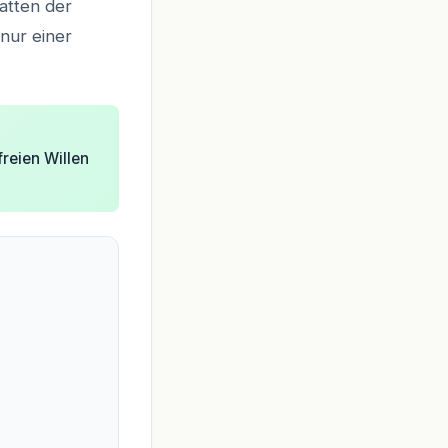
atten der
 nur einer
reien Willen