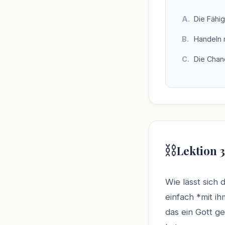
Die Fähi
Handeln 
Die Chanc
⛓️
Lektion 3
Wie lässt sich
einfach *mit ih
das ein Gott ge