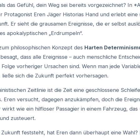
als das Gefühl, dein Weg sei bereits vorgezeichnet? In *
er Protagonist Eren Jäger Historias Hand und erlebt eine
nft. Er sieht die grausamen Ereignisse, die er selbst ausl
 des apokalyptischen „Erdrumpeln“.
 zum philosophischen Konzept des
Harten Determinism
besagt, dass alle Ereignisse – auch menschliche Entsche
 Folge vorheriger Ursachen sind. Wenn man jede Variabl
ließe sich die Zukunft perfekt vorhersagen.
inistischen Zeitlinie ist die Zeit eine geschlossene Schleif
its. Eren versucht, dagegen anzukämpfen, doch die Ereign
r wirkt wie ein hilfloser Passagier in einem Fahrzeug, da
und zusteuert.
Zukunft feststeht, hat Eren dann überhaupt eine Wahl? 