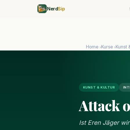
Nerd
Sip
Home
Kurse
Kunst 
›
›
KUNST & KULTUR
INT
Attack o
Ist Eren Jäger wir