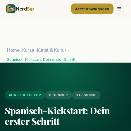
Nerd
Sip
Jetzt downloaden
Home
Kurse
Kunst & Kultur
›
›
›
Spanisch-Kickstart: Dein erster Schritt
KUNST & KULTUR
BEGINNER
3 LESSONS
Spanisch-Kickstart: Dein
erster Schritt