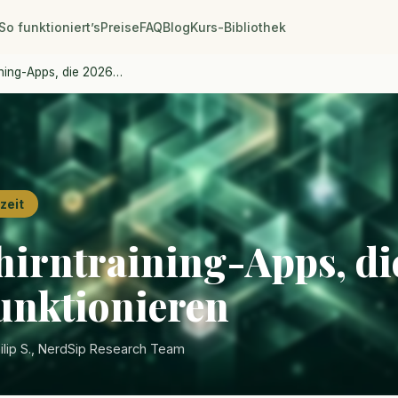
So funktioniert’s
Preise
FAQ
Blog
Kurs-Bibliothek
ining-Apps, die 2026…
zeit
ehirntraining-Apps, di
funktionieren
hilip S., NerdSip Research Team