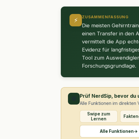
ZUSAMMENFASSUNG
⚡
Die meisten Gehirntrai
einen Transfer in den A
vermittelt die App ech
Evidenz für langfristig
Tool zum Auswendiglern
Forschungsgrundlage.
Prüf NerdSip, bevor du 
🧭
Alle Funktionen im direkten 
Swipe zum
Fakten
Lernen
Alle Funktionen
→