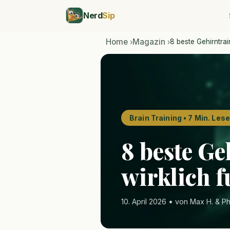
Nerd
Sip
Home
Magazin
8 beste Gehirntra
›
›
Brain Training • 7 Min. Lese
8 beste G
wirklich 
10. April 2026 • von Max H. & P